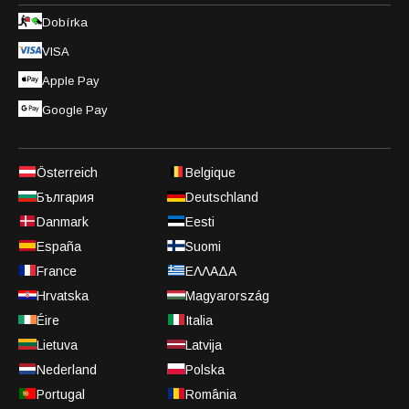
Dobírka
VISA
Apple Pay
Google Pay
Österreich
Belgique
България
Deutschland
Danmark
Eesti
España
Suomi
France
ΕΛΛΑΔΑ
Hrvatska
Magyarország
Éire
Italia
Lietuva
Latvija
Nederland
Polska
Portugal
România