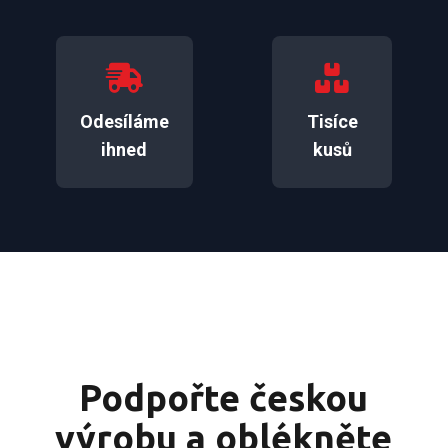
Odesíláme
Tisíce
ihned
kusů
Podpořte českou
výrobu a oblékněte