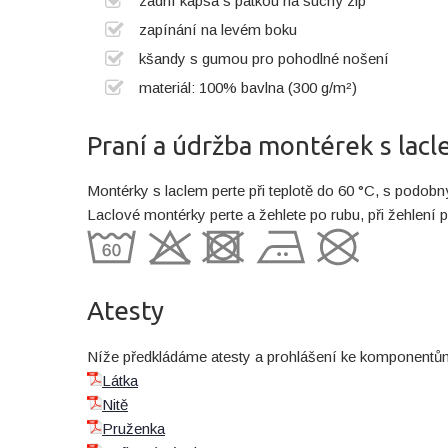
zadní kapsa s patkou na suchý zip
zapínání na levém boku
kšandy s gumou pro pohodlné nošení
materiál: 100% bavlna (300 g/m²)
Praní a údržba montérek s lac
Montérky s laclem perte při teplotě do 60 °C, s podob
Laclové montérky perte a žehlete po rubu, při žehlení p
Atesty
Níže předkládáme atesty a prohlášení ke komponentům,
Látka
Nitě
Pruženka