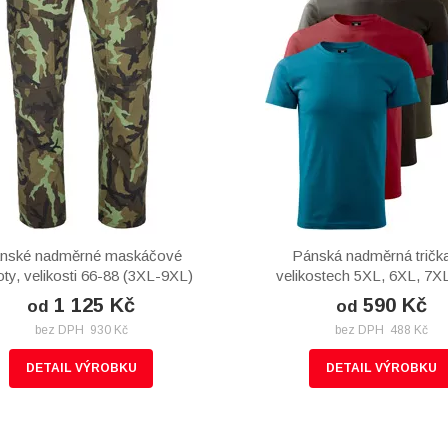
nské nadměrné maskáčové
Pánská nadměrná tričk
oty, velikosti 66-88 (3XL-9XL)
velikostech 5XL, 6XL, 7X
1 125 Kč
590 Kč
od
od
bez DPH 930 Kč
bez DPH 488 Kč
DETAIL VÝROBKU
DETAIL VÝROBKU