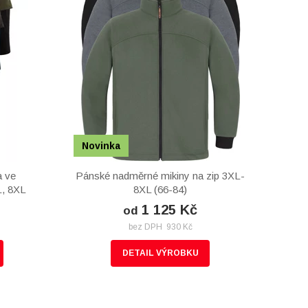
Novinka
a ve
Pánské nadměrné mikiny na zip 3XL-
L, 8XL
8XL (66-84)
1 125 Kč
od
bez DPH 930 Kč
DETAIL VÝROBKU