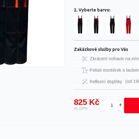
2. Vyberte barvu:
Zakázkové služby pro Vás
Zkrácení nohavic na mí
Potisk montérek s lacle
Reflexní doplňky
(
od 19
825 Kč
+
–
vč. DPH