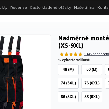
ukty
Recenze
Často kladené otázky
Naše dílna
Konta
Nadměrné montérk
(XS-9XL)
1345 hodnocen
1. Vyberte velikost:
48 (M)
50 (M)
74 (5XL)
76 (6XL)
86 (8XL)
88 (9XL)