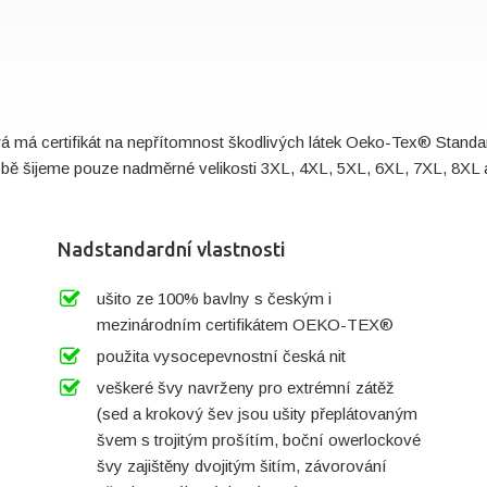
rá má certifikát na nepřítomnost škodlivých látek Oeko-Tex® Stan
době šijeme pouze nadměrné velikosti 3XL, 4XL, 5XL, 6XL, 7XL, 8XL a
Nadstandardní vlastnosti
ušito ze 100% bavlny s českým i
mezinárodním certifikátem OEKO-TEX®
použita vysocepevnostní česká nit
veškeré švy navrženy pro extrémní zátěž
(sed a krokový šev jsou ušity přeplátovaným
švem s trojitým prošítím, boční owerlockové
švy zajištěny dvojitým šitím, závorování