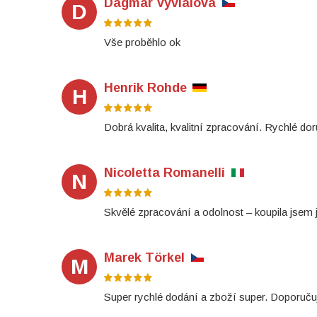
Dagmar Vyvialova
D
Vše proběhlo ok
Henrik Rohde
H
Dobrá kvalita, kvalitní zpracování. Rychlé dor
Nicoletta Romanelli
N
Skvělé zpracování a odolnost – koupila jsem 
Marek Törkel
M
Super rychlé dodání a zboží super. Doporuču