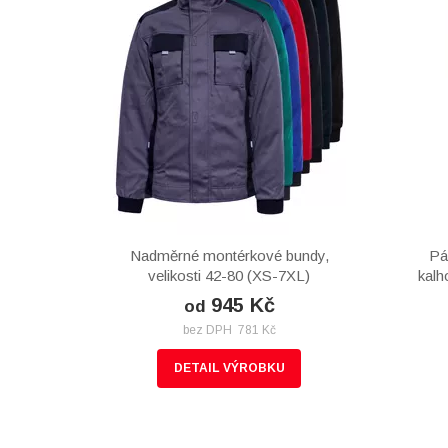
Nadměrné montérkové bundy,
Pá
velikosti 42-80 (XS-7XL)
kalh
945 Kč
od
bez DPH 781 Kč
DETAIL VÝROBKU