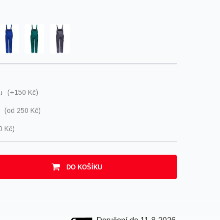
ru
(+150 Kč)
m
(
od 250 Kč
)
0 Kč
)
DO KOŠÍKU