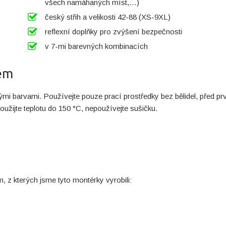
všech namáhaných míst,…)
český střih a velikosti 42-88 (XS-9XL)
reflexní doplňky pro zvýšení bezpečnosti
v 7-mi barevných kombinacích
lem
nými barvami. Používejte pouze prací prostředky bez bělidel, před p
oužijte teplotu do 150 °C, nepoužívejte sušičku.
 z kterých jsme tyto montérky vyrobili: