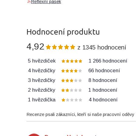
Reflexní pásek
Hodnocení produktu
4,92
z
1345
hodnocení
5 hvězdiček
1 266
hodnocení
4 hvězdičky
66
hodnocení
3 hvězdičky
8
hodnocení
2 hvězdičky
1
hodnocení
1 hvězdička
4
hodnocení
Recenze psali zákazníci, kteří si naše pracovní oděvy