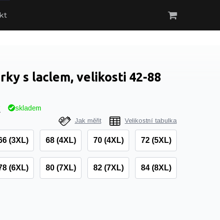
kt
y s laclem, velikosti 42-88
skladem
í
Jak měřit
Velikostní tabulka
66 (3XL)
68 (4XL)
70 (4XL)
72 (5XL)
78 (6XL)
80 (7XL)
82 (7XL)
84 (8XL)