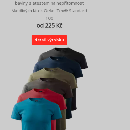
bavlny s atestem na nepřítomnost
škodlivých látek Oeko-Tex® Standard
100
od 225 Kč
detail výrobku