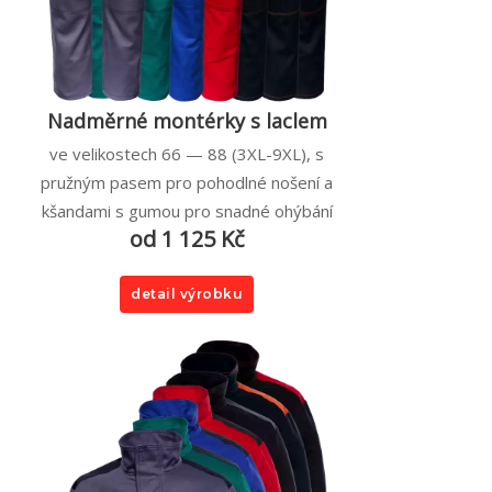
Nadměrné montérky s laclem
ve velikostech 66 — 88 (3XL-9XL), s
pružným pasem pro pohodlné nošení a
kšandami s gumou pro snadné ohýbání
od 1 125 Kč
detail výrobku