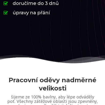
doručíme do 3 dnů
úpravy na přání
Pracovní oděvy nadměrné
velikosti
šijeme ze 100% bavlny, aby lépe odváděly
pot. Všechny zátěžové oblasti jsou zpevněny,