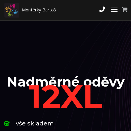
Montérky Bartoš
Toggle
navigati
Nadměrné oděvy
12XL
vše skladem