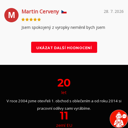
Martin Cerveny
28. 7. 2026
M
Jsem spokojený z vyropky neměnil bych jsem
UKÁZAT DALŠÍ HODNOCENÍ
20
let
V roce 2004 jsme otevřeli 1. obchod s oblečením a od roku 2014 si
pracovní oděvy sami vyrábíme.
11
zemí EU