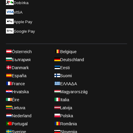
Dobírka
VISA
Apple Pay
Google Pay
Österreich
Belgique
България
Deutschland
Danmark
Eesti
España
Suomi
France
ΕΛΛΑΔΑ
Hrvatska
Magyarország
Éire
Italia
Lietuva
Latvija
Nederland
Polska
Portugal
România
Sverige
Slovenija