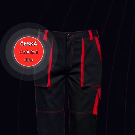
ČESKÁ
chráněná
dílna