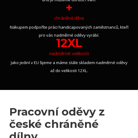
+
chráněná dílna
Nákupem podpoříte práci handicapovaných zaměstnanců, kteří
pro vás nadměrné oděvy vyrábí.
12XL
nadměrné velikosti
Jako jediní v EU šijeme a máme stále skladem nadměrné oděvy
až do velikosti 12XL.
Pracovní oděvy z
české chráněné
dílny