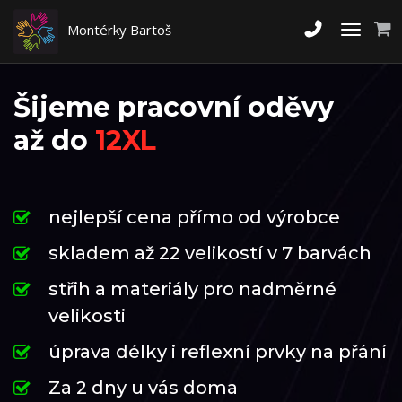
Montérky Bartoš
Toggle
navigati
Šijeme pracovní oděvy
až do
12XL
nejlepší cena přímo od výrobce
skladem až 22 velikostí v 7 barvách
střih a materiály pro nadměrné
velikosti
úprava délky i reflexní prvky na přání
Za 2 dny u vás doma