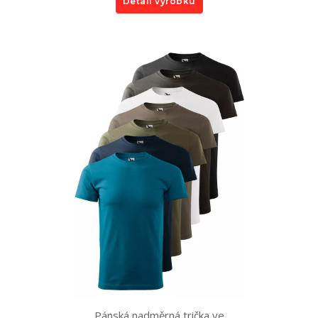
Detail výrobku
Pánská nadměrná trička ve