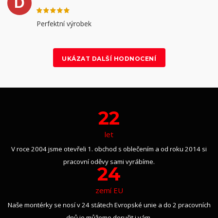
D
Perfektní výrobek
UKÁZAT DALŠÍ HODNOCENÍ
22
let
V roce 2004 jsme otevřeli 1. obchod s oblečením a od roku 2014 si
pracovní oděvy sami vyrábíme.
24
zemí EU
Naše montérky se nosí v 24 státech Evropské unie a do 2 pracovních
dnů je můžeme doručit i vám.