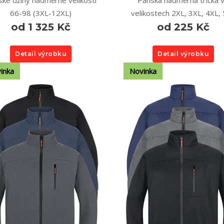
ké džíny nadměrné velikosti
Pánská nadměrná trička 
66-98 (3XL-12XL)
velikostech 2XL, 3XL, 4XL,
od 1 325 Kč
od 225 Kč
Detail výrobku
Detail výrobku
inka
Novinka