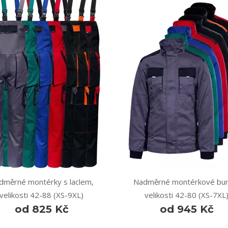
dměrné montérky s laclem,
Nadměrné montérkové bun
velikosti 42-88 (XS-9XL)
velikosti 42-80 (XS-7XL
od 825 Kč
od 945 Kč