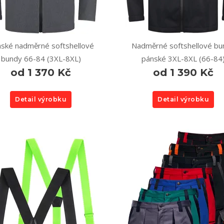
ské nadměrné softshellové
Nadměrné softshellové bu
bundy 66-84 (3XL-8XL)
pánské 3XL-8XL (66-84
od 1 370 Kč
od 1 390 Kč
Detail výrobku
Detail výrobku