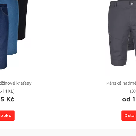
žínové kraťasy
Pánské nadmě
L-11XL)
(3
75 Kč
od 1
ýrobku
Detai