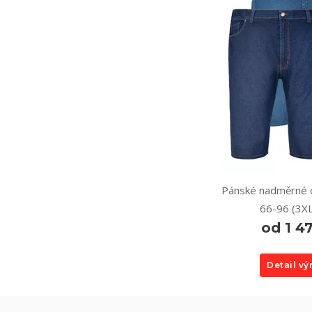
Pánské nadměrné d
66-96 (3X
od 1 4
Detail v