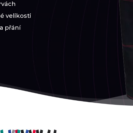
arvách
é velikosti
na přání