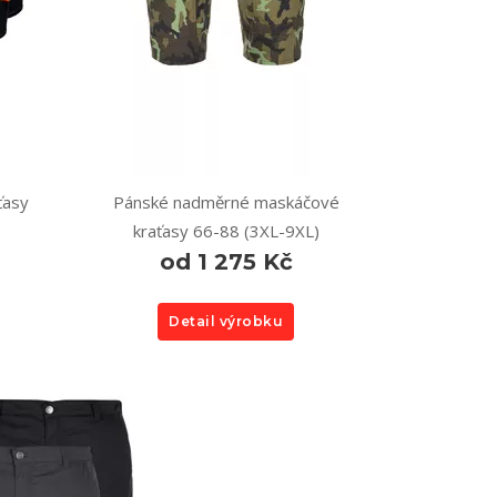
ťasy
Pánské nadměrné maskáčové
kraťasy 66-88 (3XL-9XL)
od 1 275 Kč
Detail výrobku