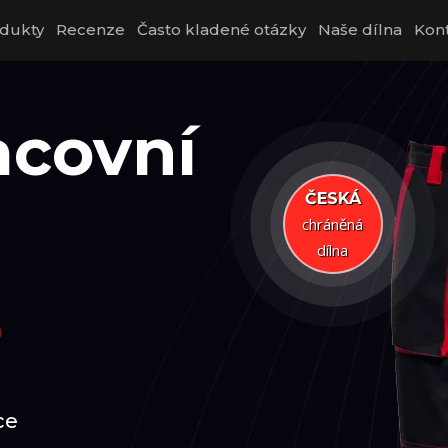
dukty
Recenze
Často kladené otázky
Naše dílna
Kon
acovní
ČESKÁ
chráněná
dílna
L
ce