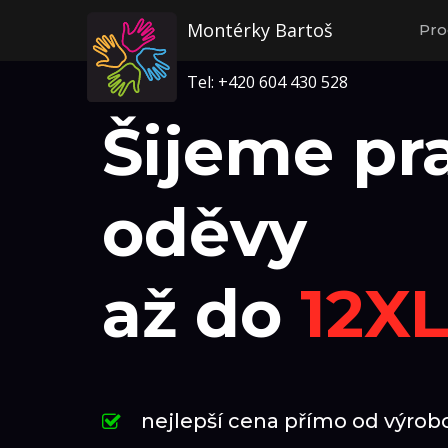
Montérky Bartoš
Pro
Tel: +420 604 430 528
Šijeme pr
oděvy
až do
12X
nejlepší cena přímo od výrob