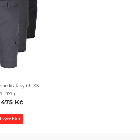
rné kraťasy 66-88
XL-9XL)
 475 Kč
l výrobku