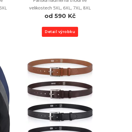
ve
Pánská nadměrná trička ve
 5XL
velikostech 5XL, 6XL, 7XL, 8XL
od 590 Kč
Detail výrobku