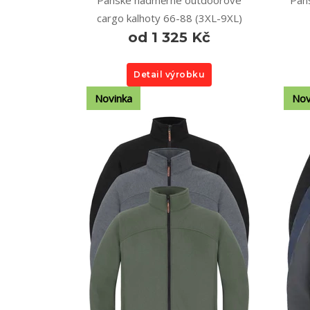
Pánské nadměrné outdoorové
Páns
cargo kalhoty 66-88 (3XL-9XL)
od 1 325 Kč
Detail výrobku
Novinka
Nov