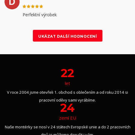
D
Perfektní výrobek
UKÁZAT DALŠÍ HODNOCENÍ
22
let
V roce 2004 jsme otevřeli 1. obchod s oblečením a od roku 2014 si
pracovní oděvy sami vyrábíme.
24
zemí EU
Naše montérky se nosí v 24 státech Evropské unie a do 2 pracovních
dnů je můžeme doručit i vám.