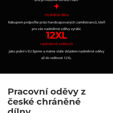
+
chráněná dílna
Nákupem podpoříte práci handicapovaných zaměstnanců, kteří
pro vás nadměrné oděvy vyrábí.
12XL
nadměrné velikosti
Jako jediní v EU šijeme a máme stále skladem nadměrné oděvy
až do velikosti 12XL.
Pracovní oděvy z
české chráněné
dílny