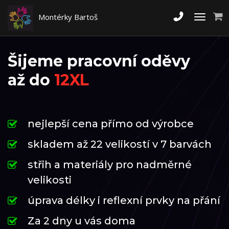
Montérky Bartoš
Toggle
navigati
Šijeme pracovní oděvy
až do
12XL
nejlepší cena přímo od výrobce
skladem až 22 velikostí v 7 barvách
střih a materiály pro nadměrné
velikosti
úprava délky i reflexní prvky na přání
Za 2 dny u vás doma