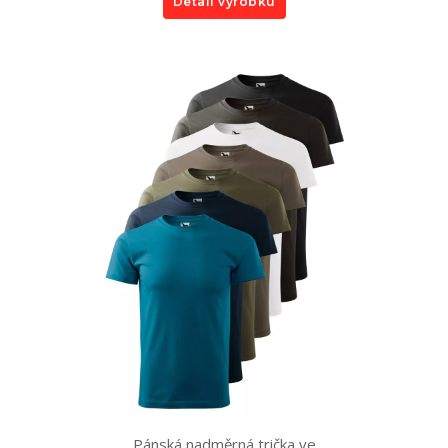
Detail výrobku
Pánská nadměrná trička ve