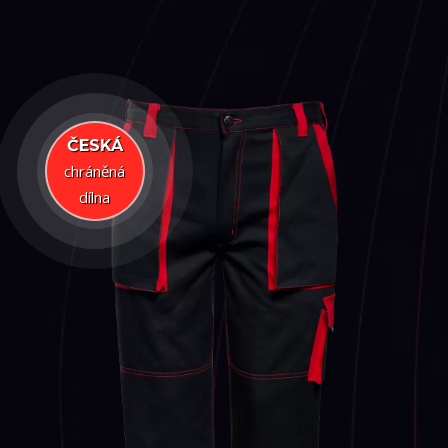
ČESKÁ
chráněná
dílna