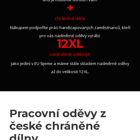
+
chráněná dílna
Nákupem podpoříte práci handicapovaných zaměstnanců, kteří
pro vás nadměrné oděvy vyrábí.
12XL
nadměrné velikosti
Jako jediní v EU šijeme a máme stále skladem nadměrné oděvy
až do velikosti 12XL.
Pracovní oděvy z
české chráněné
dílny