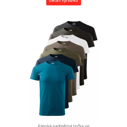
Detail výrobku
Pánská nadměrná trička ve