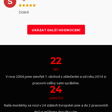
S
Dobré
UKÁZAT DALŠÍ HODNOCENÍ
22
let
V roce 2004 jsme otevřeli 1. obchod s oblečením a od roku 2014 si
pracovní oděvy sami vyrábíme.
24
zemí EU
Naše montérky se nosí v 24 státech Evropské unie a do 2 pracovních
dnů je můžeme doručit i vám.