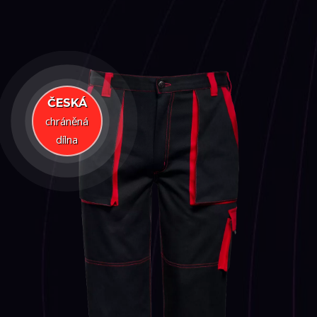
ČESKÁ
chráněná
dílna