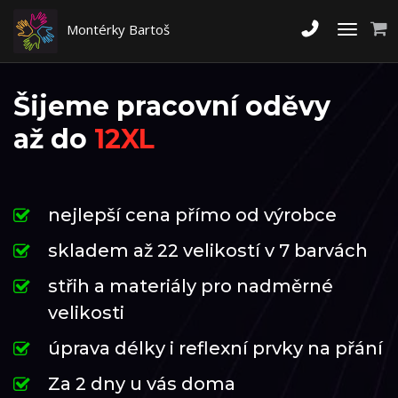
Montérky Bartoš
Toggle
navigati
Šijeme pracovní oděvy
až do
12XL
nejlepší cena přímo od výrobce
skladem až 22 velikostí v 7 barvách
střih a materiály pro nadměrné
velikosti
úprava délky i reflexní prvky na přání
Za 2 dny u vás doma