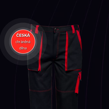
ČESKÁ
chráněná
dílna