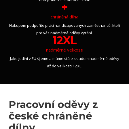
+
chráněná dílna
Nákupem podpoříte práci handicapovaných zaměstnanců, kteří
pro vás nadměrné oděvy vyrábí.
12XL
nadměrné velikosti
Jako jediní v EU šijeme a máme stále skladem nadměrné oděvy
až do velikosti 12XL.
Pracovní oděvy z
české chráněné
dílny