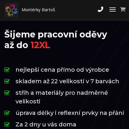
Montérky Bartoš
Toggle
navigati
Šijeme pracovní oděvy
až do
12XL
nejlepší cena přímo od výrobce
skladem až 22 velikostí v 7 barvách
střih a materiály pro nadměrné
velikosti
úprava délky i reflexní prvky na přání
Za 2 dny u vás doma