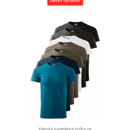
Detail výrobku
Pánská nadměrná trička ve