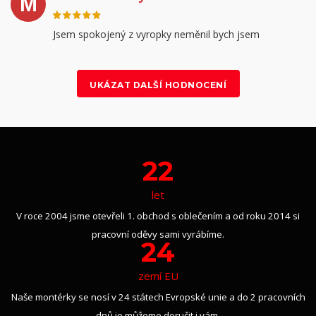
M
Jsem spokojený z vyropky neměnil bych jsem
UKÁZAT DALŠÍ HODNOCENÍ
22
let
V roce 2004 jsme otevřeli 1. obchod s oblečením a od roku 2014 si
pracovní oděvy sami vyrábíme.
24
zemí EU
Naše montérky se nosí v 24 státech Evropské unie a do 2 pracovních
dnů je můžeme doručit i vám.