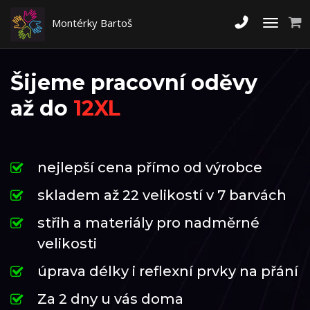
Montérky Bartoš
Toggle
navigati
Šijeme pracovní oděvy
až do
12XL
nejlepší cena přímo od výrobce
skladem až 22 velikostí v 7 barvách
střih a materiály pro nadměrné
velikosti
úprava délky i reflexní prvky na přání
Za 2 dny u vás doma