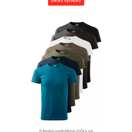
Detail výrobku
Pánská nadměrná trička ve