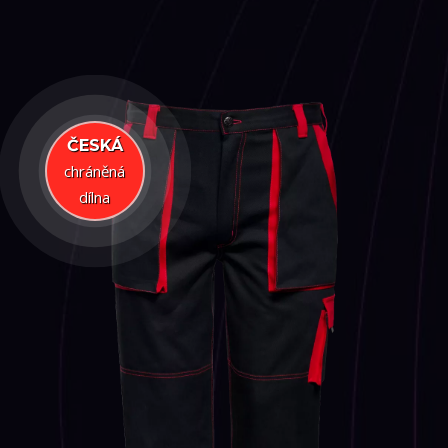
ČESKÁ
chráněná
dílna