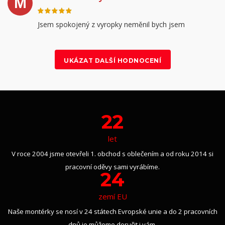
M
Jsem spokojený z vyropky neměnil bych jsem
UKÁZAT DALŠÍ HODNOCENÍ
22
let
V roce 2004 jsme otevřeli 1. obchod s oblečením a od roku 2014 si
pracovní oděvy sami vyrábíme.
24
zemí EU
Naše montérky se nosí v 24 státech Evropské unie a do 2 pracovních
dnů je můžeme doručit i vám.