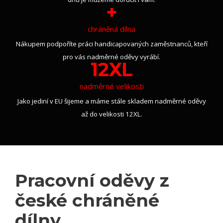
+
chráněná dílna
Nákupem podpoříte práci handicapovaných zaměstnanců, kteří
pro vás nadměrné oděvy vyrábí.
12XL
nadměrné velikosti
Jako jediní v EU šijeme a máme stále skladem nadměrné oděvy
až do velikosti 12XL.
Pracovní oděvy z
české chráněné
dílny