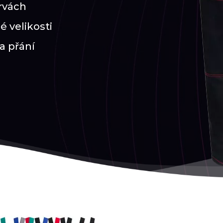
arvách
é velikosti
na přání