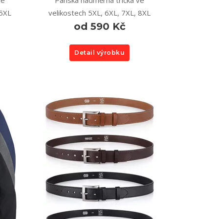
ve
Pánská nadměrná trička ve
 5XL
velikostech 5XL, 6XL, 7XL, 8XL
od 590 Kč
Detail výrobku