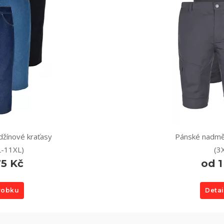
žínové kraťasy
Pánské nadmě
L-11XL)
(3
75 Kč
od 1
ýrobku
Detai