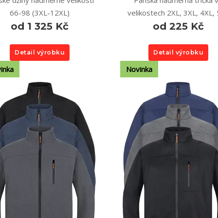
ké džíny nadměrné velikosti
Pánská nadměrná trička 
66-98 (3XL-12XL)
velikostech 2XL, 3XL, 4XL,
od 1 325 Kč
od 225 Kč
Detail výrobku
Detail výrobku
inka
Novinka