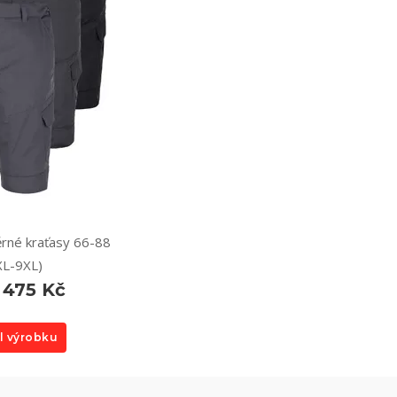
rné kraťasy 66-88
XL-9XL)
 475 Kč
l výrobku