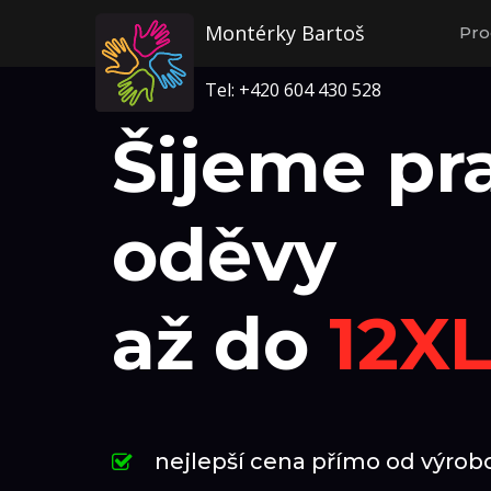
Montérky Bartoš
Pro
Tel: +420 604 430 528
Šijeme pr
oděvy
až do
12X
nejlepší cena přímo od výrob