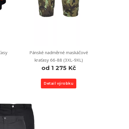
ťasy
Pánské nadměrné maskáčové
kraťasy 66-88 (3XL-9XL)
od 1 275 Kč
Detail výrobku