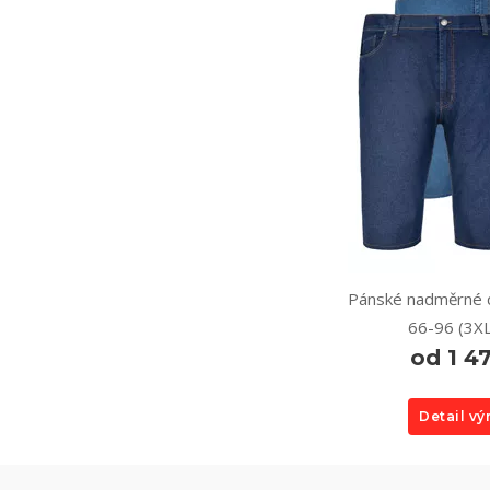
Pánské nadměrné d
66-96 (3X
od 1 4
Detail v