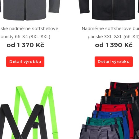
ské nadměrné softshellové
Nadměrné softshellové bu
bundy 66-84 (3XL-8XL)
pánské 3XL-8XL (66-84
od 1 370 Kč
od 1 390 Kč
Detail výrobku
Detail výrobku