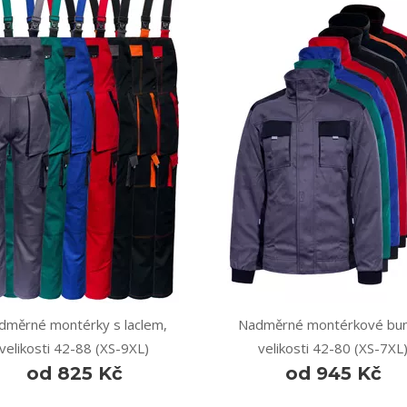
dměrné montérky s laclem,
Nadměrné montérkové bun
velikosti 42-88 (XS-9XL)
velikosti 42-80 (XS-7XL
od 825 Kč
od 945 Kč