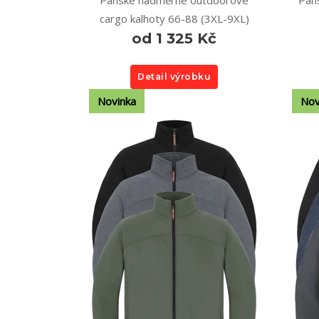
Pánské nadměrné outdoorové
Páns
cargo kalhoty 66-88 (3XL-9XL)
od 1 325 Kč
Detail výrobku
Novinka
Nov