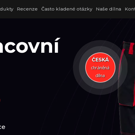
dukty
Recenze
Často kladené otázky
Naše dílna
Kon
acovní
ČESKÁ
chráněná
dílna
L
ce