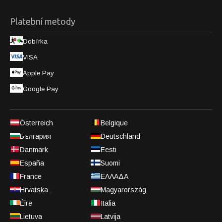
Platební metody
Dobírka
VISA
Apple Pay
Google Pay
Österreich
Belgique
България
Deutschland
Danmark
Eesti
España
Suomi
France
ΕΛΛΑΔΑ
Hrvatska
Magyarország
Éire
Italia
Lietuva
Latvija