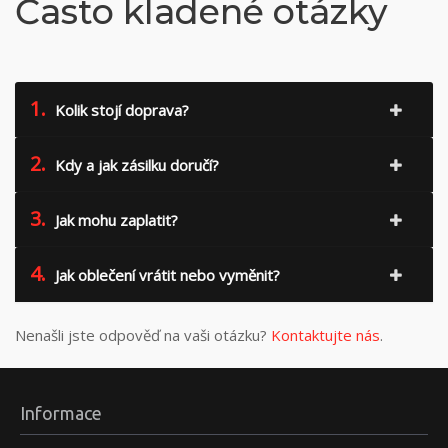
Často kladené otázky
1.
Kolik stojí doprava?
2.
Kdy a jak zásilku doručí?
3.
Jak mohu zaplatit?
4.
Jak oblečení vrátit nebo vyměnit?
Nenašli jste odpověď na vaši otázku?
Kontaktujte nás
.
Informace