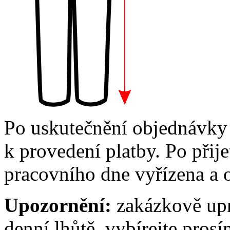
Po uskutečnění objednávky
k provedení platby. Po přij
pracovního dne vyřízena a o
Upozornění:
zakázkově upra
denní lhůtě, vybírejte pros